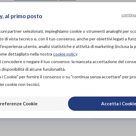
Guanto Palmare
continu
y, al primo posto
Codice OTGP:
IF4PI16572
| Riferimento produttore:
20030
| 
Linphelle Coverpicc È Una Fascia Destinata A Pazienti Co
lcuni partner selezionati, impieghiamo cookie o strumenti analoghi per s
Realizzata In Q-Skin, Un Tessuto Tecnologicamente Avan
o di vista tecnico e, con il tuo consenso, anche per obiettivi legati a funz
Traspirante.
'esperienza utente, analisi statistiche e attività di marketing (inclusa la 
come dettagliato nella nostra
cookie policy
.
PROVA E ACQUISTA IN
à di concedere o negare il tuo consenso: la mancata accettazione del con
NEGOZIO
isponibilità di alcune funzionalità.
24,00€
DA
a i Cookie" per fornire il consenso o su "continua senza accettare" per p
PROVA E NOLEGGIA IN
dei cookie non tecnici.
NEGOZIO
NON DISPONIBILE
Organizza pr
referenze Cookie
Accetta i Cooki
ACQUISTA ONLINE
24,00€
Scarica il 
DA