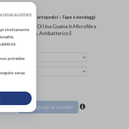
a senza accettare
Categoria:
Prodotti ortopedici
»
Tape e bendaggi
n PICC. Si Tratta Di Una Guaina In Microfibra
copi strettamente
zato Anallergico, Antibatterico E
ionalità,
pubblicità
senso potrebbe
roseguire senza
ova in negozio
e
coupon
Aggiungi al carrello