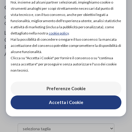
Noi, insieme ad alcuni partner selezionati, impieghiamo cookie o
Guanto palmare
strumenti analoghi per scopi strettamente necessari dal punto di
vista tecnico e, con il tuo consenso, anche per obiettivi legati a
Codice OTGP:
IF4JZ16571
| Riferimento produttore:
20029
|
funzionalità, miglioramento dell'esperienza utente, analisi statistiche
Categoria:
Prodotti ortopedici
»
Tape e bendaggi
e attività di marketing (inclusa la pubblicità personalizzata), come
Linphelle Coverpicc È Una Fascia Destinata A Pazienti
dettagliato nella nostra
cookie policy
.
Con PICC. Si Tratta Di Una Guaina In Microfibra
Hai la possibilità di concedere o negare il tuo consenso: la mancata
accettazione del consenso potrebbe compromettere la disponibilità di
Realizzata In Q-Skin, Un Tessuto Tecnologicamente
alcune funzionalità.
Avanzato Anallergico, Antibatterico E Traspirante.
Clicca su "Accetta i Cookie" per fornire il consenso o su "continua
senza accettare" per proseguire senza autorizzare l'uso dei cookie
PROVA E ACQUISTA IN NEGOZIO
non tecnici.
24,00€
DA
PROVA E NOLEGGIA IN NEGOZIO
Preferenze Cookie
NON DISPONIBILE
Accetta i Cookie
ACQUISTA ONLINE
NON DISPONIBILE