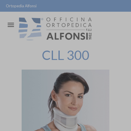
Ortopedia Alfonsi
Attiva/disattiva
la
navigazione
CLL 300