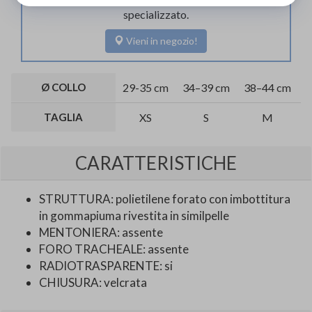
specializzato.
Vieni in negozio!
Ø COLLO
29-35 cm
34–39 cm
38–44 cm
4
TAGLIA
XS
S
M
CARATTERISTICHE
STRUTTURA: polietilene forato con imbottitura
in gommapiuma rivestita in similpelle
MENTONIERA: assente
FORO TRACHEALE: assente
RADIOTRASPARENTE: si
CHIUSURA: velcrata