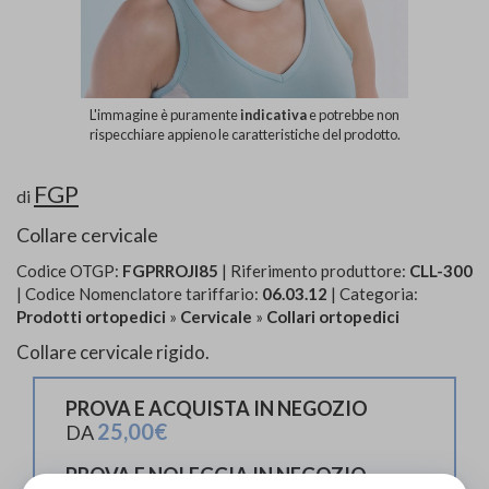
L'immagine è puramente
indicativa
e potrebbe non
rispecchiare appieno le caratteristiche del prodotto.
FGP
di
Collare cervicale
Codice OTGP:
FGPRROJI85
| Riferimento produttore:
CLL-300
| Codice Nomenclatore tariffario:
06.03.12
| Categoria:
Prodotti ortopedici
»
Cervicale
»
Collari ortopedici
Collare cervicale rigido.
PROVA E ACQUISTA IN NEGOZIO
25,00€
DA
PROVA E NOLEGGIA IN NEGOZIO