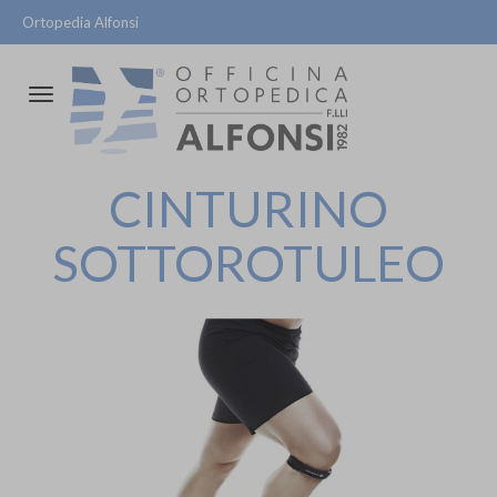
Ortopedia Alfonsi
Attiva/disattiva
la
navigazione
CINTURINO
SOTTOROTULEO