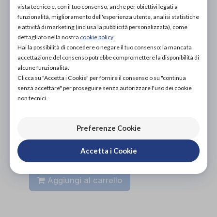
PROVA E NOLEGGIA IN NEGOZIO
vista tecnico e, con il tuo consenso, anche per obiettivi legati a
NON DISPONIBILE
funzionalità, miglioramento dell'esperienza utente, analisi statistiche
e attività di marketing (inclusa la pubblicità personalizzata), come
ACQUISTA ONLINE
dettagliato nella nostra
cookie policy
.
25,00€
DA
Hai la possibilità di concedere o negare il tuo consenso: la mancata
accettazione del consenso potrebbe compromettere la disponibilità di
alcune funzionalità.
Clicca su "Accetta i Cookie" per fornire il consenso o su "continua
senza accettare" per proseguire senza autorizzare l'uso dei cookie
non tecnici.
Organizza prova in negozio
Preferenze Cookie
Accetta i Cookie
Scarica il coupon
Aggiungi al carrello