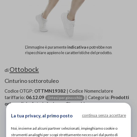
L'immagine è puramente
indicativa
e potrebbe non
rispecchiare appieno le caratteristiche del prodotto.
Ottobock
di
Cinturino sottorotuleo
Codice OTGP:
OTTMN19382
| Codice Nomenclatore
tariffario:
06.12.09
| Categoria:
Prodotti
Ortesi per ginocchio
ortopedici
»
Arto inferiore
»
Ginocchiere
La tua privacy, al primo posto
continua senza accettare
PROVA E ACQUISTA IN NEGOZIO
25,00€
DA
Noi, insieme ad alcuni partner selezionati, impieghiamo cookie o
strumenti analoghi per scopi strettamente necessari dal punto di