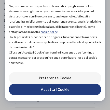
pelle, soletta interna estraibile ed apertura regolabile
Noi, insieme ad alcuni partner selezionati, impieghiamo cookie o
con lacci. YDA consente di curare il bilanciamento della
strumenti analoghi per scopi strettamente necessari dal punto di
postura e potenziare le funzionalità del corpo. Il sistema
vista tecnico e, con il tuo consenso, anche per obiettivi legati a
antishock che ridistribuisce il peso sull’intera superficie
funzionalità, miglioramento dell'esperienza utente, analisi statistiche
plantare e lo Spring System favoriscono il rotolamento
e attività di marketing (inclusa la pubblicità personalizzata), come
del piede restituendo una piacevole sensazione di
dettagliato nella nostra
cookie policy
.
Hai la possibilità di concedere o negare il tuo consenso: la mancata
benessere ed equilibrio.
accettazione del consenso potrebbe compromettere la disponibilità di
alcune funzionalità.
PROVA E ACQUISTA IN NEGOZIO
Clicca su "Accetta i Cookie" per fornire il consenso o su "continua
175,00€
DA
senza accettare" per proseguire senza autorizzare l'uso dei cookie
non tecnici.
PROVA E NOLEGGIA IN NEGOZIO
NON DISPONIBILE
Preferenze Cookie
ACQUISTA ONLINE
NON DISPONIBILE
Accetta i Cookie