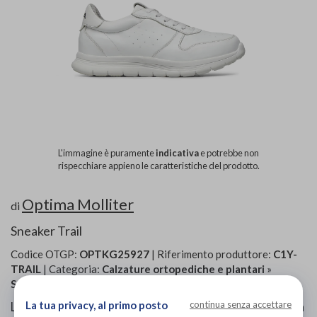
L'immagine è puramente
indicativa
e potrebbe non
rispecchiare appieno le caratteristiche del prodotto.
Optima Molliter
di
Sneaker Trail
Codice OTGP:
OPTKG25927
| Riferimento produttore:
C1Y-
TRAIL
| Categoria:
Calzature ortopediche e plantari
»
Sandali ortopedici
»
Per donna
La tua privacy, al primo posto
continua senza accettare
La sneaker Trail, si presenta con una tomaia realizzata in