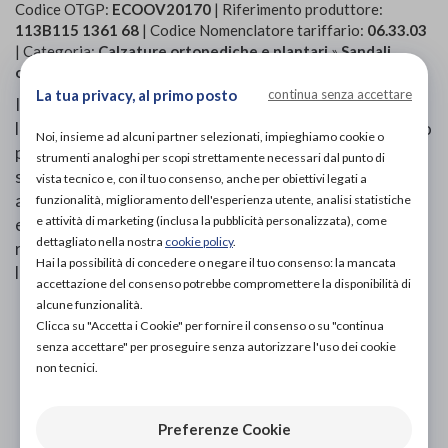
Codice OTGP:
ECOOV20170
| Riferimento produttore:
113B115 1361 68
| Codice Nomenclatore tariffario:
06.33.03
| Categoria:
Calzature ortopediche e plantari
»
Sandali
ortopedici
»
Per donna
La tua privacy, al primo posto
continua senza accettare
I
Bisso - Sandali Ortopedici Cocco Chic Bronzo
sono
la scelta perfetta per chi cerca comfort e stile in un unico
Noi, insieme ad alcuni partner selezionati, impieghiamo cookie o
prodotto. Realizzati con materiali di alta qualità, questi
strumenti analoghi per scopi strettamente necessari dal punto di
sandali offrono un supporto ottimale per i piedi, grazie
vista tecnico e, con il tuo consenso, anche per obiettivi legati a
alla suola anatomica e al plantare estraibile. Il design
funzionalità, miglioramento dell'esperienza utente, analisi statistiche
e attività di marketing (inclusa la pubblicità personalizzata), come
elegante in color bronzo con dettagli in stile cocco li
dettagliato nella nostra
cookie policy
.
rende ideali per ogni occasione, dal lavoro al tempo
Hai la possibilità di concedere o negare il tuo consenso: la mancata
libero.
accettazione del consenso potrebbe compromettere la disponibilità di
alcune funzionalità.
PROVA E ACQUISTA IN NEGOZIO
Clicca su "Accetta i Cookie" per fornire il consenso o su "continua
98,00€
DA
senza accettare" per proseguire senza autorizzare l'uso dei cookie
non tecnici.
PROVA E NOLEGGIA IN NEGOZIO
NON DISPONIBILE
Preferenze Cookie
ACQUISTA ONLINE