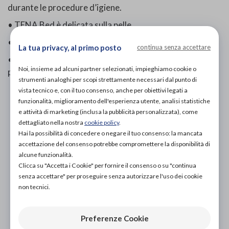
durante le procedure d’igiene.
• TENA Bed è delicata sulla pelle.
• Offre elevato comfort all’utilizzatore.
La tua privacy, al primo posto
continua senza accettare
• Consente una facile e veloce identificazione del
Noi, insieme ad alcuni partner selezionati, impieghiamo cookie o
prodotto.
strumenti analoghi per scopi strettamente necessari dal punto di
vista tecnico e, con il tuo consenso, anche per obiettivi legati a
funzionalità, miglioramento dell'esperienza utente, analisi statistiche
e attività di marketing (inclusa la pubblicità personalizzata), come
PROVA E ACQUISTA IN NEGOZIO
dettagliato nella nostra
cookie policy
.
21,10€
DA
Hai la possibilità di concedere o negare il tuo consenso: la mancata
accettazione del consenso potrebbe compromettere la disponibilità di
PROVA E NOLEGGIA IN NEGOZIO
alcune funzionalità.
NON DISPONIBILE
Clicca su "Accetta i Cookie" per fornire il consenso o su "continua
senza accettare" per proseguire senza autorizzare l'uso dei cookie
ACQUISTA ONLINE
NON DISPONIBILE
non tecnici.
Preferenze Cookie