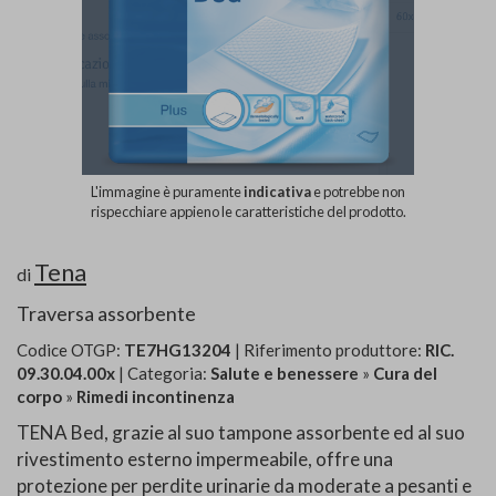
L'immagine è puramente
indicativa
e potrebbe non
rispecchiare appieno le caratteristiche del prodotto.
Tena
di
Traversa assorbente
Codice OTGP:
TE7HG13204
| Riferimento produttore:
RIC.
09.30.04.00x
| Categoria:
Salute e benessere
»
Cura del
corpo
»
Rimedi incontinenza
TENA Bed, grazie al suo tampone assorbente ed al suo
rivestimento esterno impermeabile, offre una
protezione per perdite urinarie da moderate a pesanti e