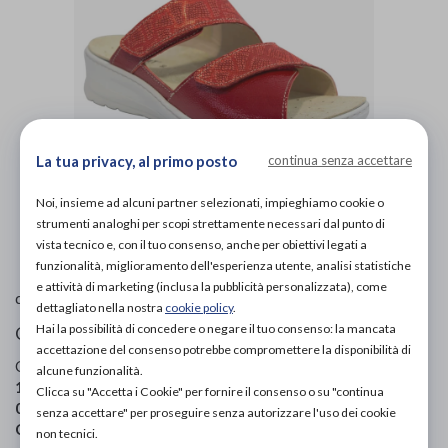
La tua privacy, al primo posto
continua senza accettare
Noi, insieme ad alcuni partner selezionati, impieghiamo cookie o
L'immagine è puramente
indicativa
e potrebbe non
strumenti analoghi per scopi strettamente necessari dal punto di
rispecchiare appieno le caratteristiche del prodotto.
vista tecnico e, con il tuo consenso, anche per obiettivi legati a
funzionalità, miglioramento dell'esperienza utente, analisi statistiche
e attività di marketing (inclusa la pubblicità personalizzata), come
Ecosanit
di
dettagliato nella nostra
cookie policy
.
Hai la possibilità di concedere o negare il tuo consenso: la mancata
Ciabatte ortopediche donna
accettazione del consenso potrebbe compromettere la disponibilità di
Codice OTGP:
ECOES20156
| Riferimento produttore:
alcune funzionalità.
113B112 1552 109
| Codice Nomenclatore tariffario:
Clicca su "Accetta i Cookie" per fornire il consenso o su "continua
06.33.03
| Categoria:
Calzature ortopediche e plantari
»
senza accettare" per proseguire senza autorizzare l'uso dei cookie
Ciabatte ortopediche
»
Per donna
non tecnici.