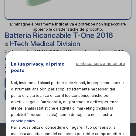
L'immagine è puramente
indicativa
e potrebbe non rispecchiare
appieno le caratteristiche del prodotto.
Batteria Ricaricabile T-One 2016
I-Tech Medical Division
di
Codice OTGP:
ITEGA20225
|
Riferimento produttore:
11205
Altri elettromedicali per terapia
La tua privacy, al primo
continua senza accettare
Batteria Ricaricabile Originale T-One 2016, 4,8V Ni-
posto
Mh 2300mA
PROVA E ACQUISTA IN NEGOZIO DA
31,90€
Noi, insieme ad alcuni partner selezionati, impieghiamo cookie
o strumenti analoghi per scopi strettamente necessari dal
ACQUISTA ONLINE DA
46,75€
punto di vista tecnico e, con il tuo consenso, anche per
obiettivi legati a funzionalità, miglioramento dell'esperienza
SPEDIZIONE GRATIS IN TUTTA ITALIA
utente, analisi statistiche e attività di marketing (inclusa la
pubblicità personalizzata), come dettagliato nella nostra
cookie policy
.
Hai la possibilità di concedere o negare il tuo consenso: la
TORNA SU
mancata accettazione del consenso potrebbe compromettere