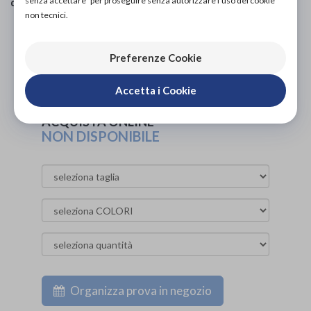
senza accettare" per proseguire senza autorizzare l'uso dei cookie
quotidiana
»
Vestiario
non tecnici.
PROVA E ACQUISTA IN NEGOZIO
39,00€
DA
Preferenze Cookie
PROVA E NOLEGGIA IN NEGOZIO
Accetta i Cookie
NON DISPONIBILE
ACQUISTA ONLINE
NON DISPONIBILE
Organizza prova in negozio