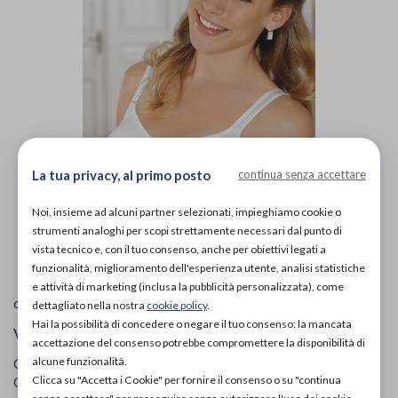
La tua privacy, al primo posto
continua senza accettare
Noi, insieme ad alcuni partner selezionati, impieghiamo cookie o
strumenti analoghi per scopi strettamente necessari dal punto di
L'immagine è puramente
indicativa
e potrebbe non
vista tecnico e, con il tuo consenso, anche per obiettivi legati a
rispecchiare appieno le caratteristiche del prodotto.
funzionalità, miglioramento dell'esperienza utente, analisi statistiche
e attività di marketing (inclusa la pubblicità personalizzata), come
Amoena
di
dettagliato nella nostra
cookie policy
.
Hai la possibilità di concedere o negare il tuo consenso: la mancata
Vestiario
accettazione del consenso potrebbe compromettere la disponibilità di
alcune funzionalità.
Codice OTGP:
AMOTK19788
| Riferimento produttore:
798
|
Clicca su "Accetta i Cookie" per fornire il consenso o su "continua
Categoria:
Ausili per disabili e anziani
»
Ausili per la vita