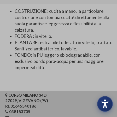
COSTRUZIONE : cucita a mano, la particolare
costruzione con tomaia cucita\ direttamente alla
suola garantisce leggerezza e flessibilità alla
calzatura.
FODERA : in vitello.
PLANTARE : estraibile foderato in vitello, trattato
Sanitized antibatterico, lavabile.
FONDO: in PU leggero ebiodegradabile, con
esclusivo bordo para-acqua per una maggiore
impermeabilità.
CORSO MILANO 34D,
27029, VIGEVANO (PV)
P.I. 01645540186
038183705