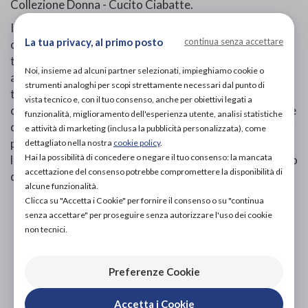
Collezione Donna - Cucito Ciabatte.
Il Progetto - Comfort e Tecnica: Creare per la donna
La tua privacy, al primo posto
continua senza accettare
calzature nelle quali sia possibile coniugare comodità,
tecnica e stile nello stesso prodotto. Modelli capaci di
Noi, insieme ad alcuni partner selezionati, impieghiamo cookie o
adattarsi alla personalità femminile e di seguirne il
strumenti analoghi per scopi strettamente necessari dal punto di
tempo. ECOSANIT, leader in Italia nel settore delle
vista tecnico e, con il tuo consenso, anche per obiettivi legati a
calzature tecniche, ha creato per la donna una collezione
funzionalità, miglioramento dell'esperienza utente, analisi statistiche
di calzature uniche, funzionali e pratiche. Un ventaglio di
e attività di marketing (inclusa la pubblicità personalizzata), come
proposte ricche di particolari,dettagli invisibili e
dettagliato nella nostra
cookie policy
.
Hai la possibilità di concedere o negare il tuo consenso: la mancata
lavorazioni inedite. Per dare alla donna moderna il modo
accettazione del consenso potrebbe compromettere la disponibilità di
di affrontare le stagioni nel massimo comfort.
alcune funzionalità.
Clicca su "Accetta i Cookie" per fornire il consenso o su "continua
PROVA E ACQUISTA IN NEGOZIO
senza accettare" per proseguire senza autorizzare l'uso dei cookie
88,00€
DA
non tecnici.
PROVA E NOLEGGIA IN NEGOZIO
NON DISPONIBILE
Preferenze Cookie
ACQUISTA ONLINE
Accetta i Cookie