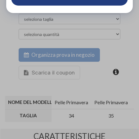
NON DISPONIBILE
Organizza prova in negozio
Scarica il coupon
NOME DEL MODELLO E DESCRIZIONE PELLAME
Pelle Primavera
Pelle Primavera
Pe
TAGLIA
34
35
CARATTERISTICHE